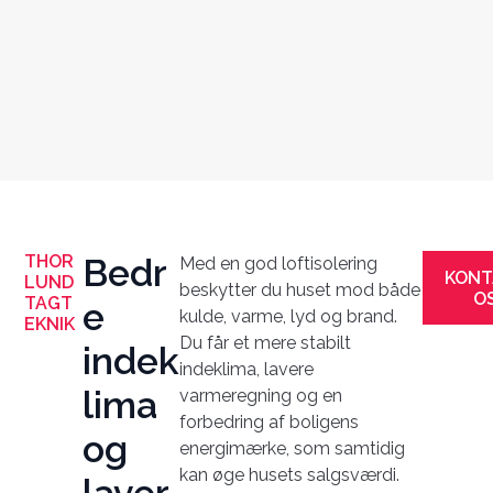
THOR
Bedr
Med en god loftisolering
KONT
LUND
beskytter du huset mod både
O
TAGT
e
kulde, varme, lyd og brand.
EKNIK
Du får et mere stabilt
indek
indeklima, lavere
lima
varmeregning og en
forbedring af boligens
og
energimærke, som samtidig
kan øge husets salgsværdi.