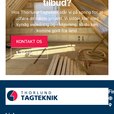
tilbud?
Hos Thorlund Tagteknik står vi på spring for at
udføre dit næste projekt. Vi sidder klar med
kyndig vejledning og rådgivning, så du kan
komme godt fra land.
KONTAKT OS
86 76 31 70
Fi