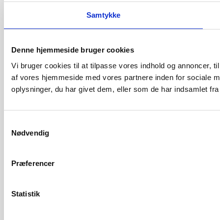
Samtykke
Denne hjemmeside bruger cookies
Vi bruger cookies til at tilpasse vores indhold og annoncer, til
af vores hjemmeside med vores partnere inden for sociale m
oplysninger, du har givet dem, eller som de har indsamlet fra 
S
Nødvendig
a
m
t
Præferencer
y
k
k
Statistik
e
v