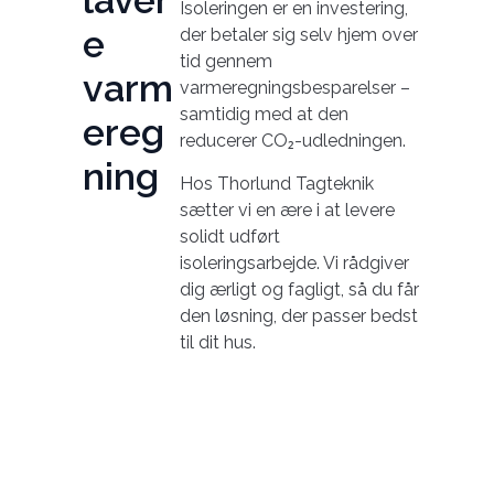
laver
Isoleringen er en investering,
e
der betaler sig selv hjem over
tid gennem
varm
varmeregningsbesparelser –
samtidig med at den
ereg
reducerer CO₂-udledningen.
ning
Hos Thorlund Tagteknik
sætter vi en ære i at levere
solidt udført
isoleringsarbejde. Vi rådgiver
dig ærligt og fagligt, så du får
den løsning, der passer bedst
til dit hus.