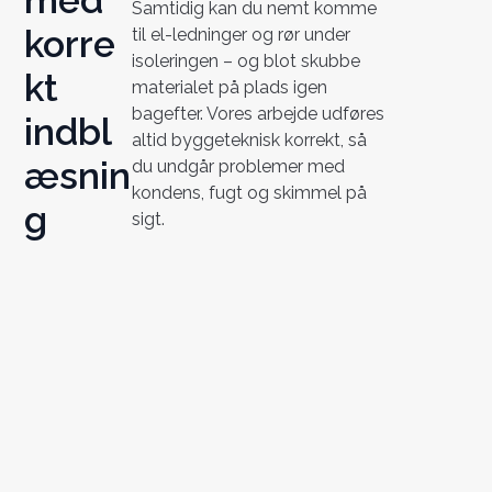
Samtidig kan du nemt komme
korre
til el-ledninger og rør under
isoleringen – og blot skubbe
kt
materialet på plads igen
bagefter. Vores arbejde udføres
indbl
altid byggeteknisk korrekt, så
æsnin
du undgår problemer med
kondens, fugt og skimmel på
g
sigt.