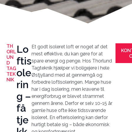
TH
Lo
Et godt isoleret loft er noget af det
KON
ORL
mest effektive, du kan gøre for at
UN
ftis
spare energi og penge. Hos Thorlund
D
Tagteknik hjælper vi boligejere i hele
TAG
ole
TEK
Østjylland med at gennemgå og
NIK
rin
forbedre loftisoleringen. Mange huse
har i dag isolering, men kravene til
g –
energiforbrug er blevet strammet
gennem årene. Derfor er selv 10-15 år
få
gamle huse ofte ikke tidssvarende
tje
isoleret. En efterisolering kan derfor
hurtigt betale sig – både økonomisk
kk
og komfortmæssigt.