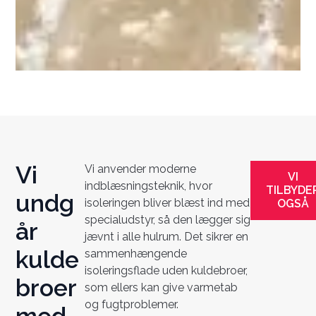
Vi
Vi anvender moderne
VI
indblæsningsteknik, hvor
TILBYDE
undg
isoleringen bliver blæst ind med
OGSÅ
specialudstyr, så den lægger sig
år
jævnt i alle hulrum. Det sikrer en
kulde
sammenhængende
isoleringsflade uden kuldebroer,
broer
som ellers kan give varmetab
og fugtproblemer.
med