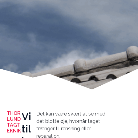
THOR
Vi
Det kan være svært at se med
LUND
det blotte øje, hvornår taget
TAGT
til
trænger til rensning eller
EKNIK
reparation.