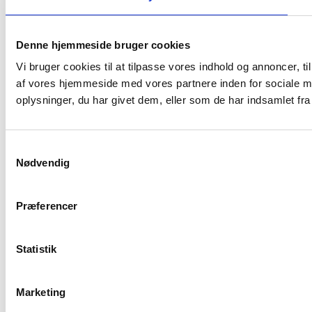
Denne hjemmeside bruger cookies
Vi bruger cookies til at tilpasse vores indhold og annoncer, til
af vores hjemmeside med vores partnere inden for sociale m
oplysninger, du har givet dem, eller som de har indsamlet fra 
S
Nødvendig
a
m
t
Præferencer
y
k
k
Statistik
e
v
Marketing
a