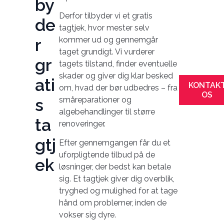
by
Derfor tilbyder vi et gratis
de
tagtjek, hvor mester selv
r
kommer ud og gennemgår
taget grundigt. Vi vurderer
gr
tagets tilstand, finder eventuelle
skader og giver dig klar besked
ati
KONTAK
om, hvad der bør udbedres – fra
OS
s
småreparationer og
algebehandlinger til større
ta
renoveringer.
gtj
Efter gennemgangen får du et
uforpligtende tilbud på de
ek
løsninger, der bedst kan betale
sig. Et tagtjek giver dig overblik,
tryghed og mulighed for at tage
hånd om problemer, inden de
vokser sig dyre.