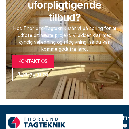
uforpligtigende
tilbud?
Hos Thorlund Tagteknik står vi på spring for at
udføre dit næste projekt. Vi sidder klar med
kyndig vejledning og rådgivning, så du kan
komme godt fra land.
KONTAKT OS
86 76 31 70
Fi