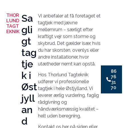
THOR
Sa
Vi anbefaler at få foretaget et
LUND
tagtjek med jævne
TAGT
gli
mellemrum – særligt efter
EKNIK
kraftigt vejr som storme og
gt
skybrud. Det gælder især, hvis
tag
du har skorsten, ovenlys eller
andre installationer, hvor
tje
utætheder nemt kan opstå.
86
k i
Hos Thorlund Tagteknik
76
udfører vi professionelle
31
Øst
70
tagtjek i hele Østjylland. Vi
jyll
leverer ærlig vurdering, faglig
rådgivning og
an
håndværksmæssig kvalitet –
helt uden beregning.
d
Kontakt os her på siden eller